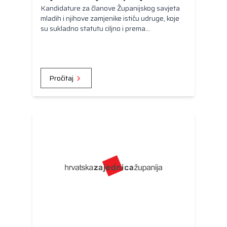
Kandidature za članove Županijskog savjeta
mladih i njihove zamjenike ističu udruge, koje
su sukladno statutu ciljno i prema
djelatnostima opredijeljene za rad s mladima i
za mlade, učenička vijeća, studentski zborovi,
pomladci političkih stranaka, sindikalnih ili
strukovnih organizacija u Republici Hrvatskoj ili
Pročitaj
neformalne skupine mladih od najmanje 50
mladih.