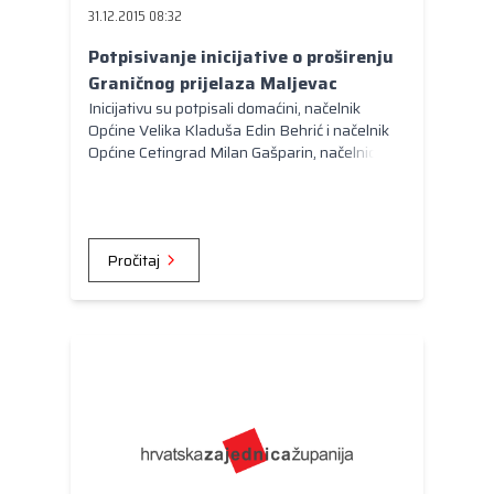
31.12.2015 08:32
Potpisivanje inicijative o proširenju
Graničnog prijelaza Maljevac
Inicijativu su potpisali domaćini, načelnik
Općine Velika Kladuša Edin Behrić i načelnik
Općine Cetingrad Milan Gašparin, načelnici
Općina Bužim i Cazin iz BiH te općina Topusko
i Vojnić iz Republike Hrvatske, a potpisom su
inicijativu podržali premijer Unsko-sanskog
kantona Izudin Saračević i župan Karlovačke
Pročitaj
županije Ivan Vučić.