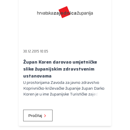
30.12.2015 10:05
Župan Koren darovao umjetničke
slike županijskim zdravstvenim
ustanovama
U prostorijama Zavoda za javno zdravstvo
Koprivničko-križevačke županije župan Darko
Koren je u ime županijske Turističke zajednice
darovao je 18 umjetničkih slika nastalih na
prvoj likovnoj koloniji „Alpe Adria Srce naive“.
Pročitaj