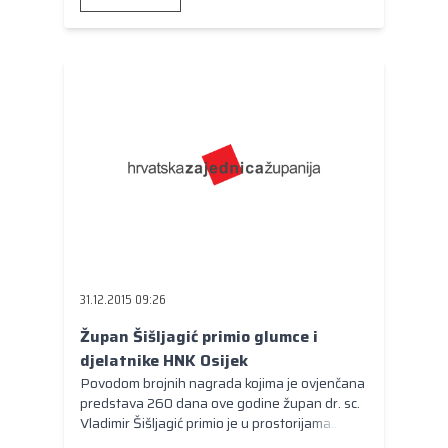
31.12.2015 09:26
Župan Šišljagić primio glumce i
djelatnike HNK Osijek
Povodom brojnih nagrada kojima je ovjenčana
predstava 260 dana ove godine župan dr. sc.
Vladimir Šišljagić primio je u prostorijama
Županije glumce i djelatnike Hrvatskog