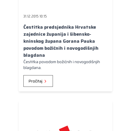
Kongres lokalnih i regionalnih vlasti Vijeća
Europe
31.12.2015 10:15
Europski odbor regija
Čestitka predsjednika Hrvatske
zajednice županija i šibensko-
kninskog župana Gorana Pauka
povodom božićnih i novogodišnjih
blagdana
Čestitka povodom božićnih i novogodišnjih
blagdana.
Pročitaj