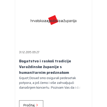
31.12.2015 09:27
Bogatstvo i raskoš tradicije
Varaždinske županije s
humanitarnim predznakom
&quot;Dosad smo osigurali pedesetak
potpora, a još ćemo i više zahvaljujući
današnjem koncertu. Pozivam Vas da i dalje
podržavate naš rad kako bismo zajedno
stvorili još bolje uvjete za život naših malih
sugrađana. Na svemu ovome Vam, još jednom,
Pročitaj
hvala.&quot;, kazao je župan Štromar.