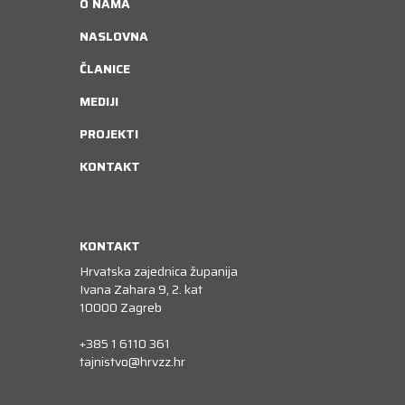
O NAMA
NASLOVNA
ČLANICE
MEDIJI
PROJEKTI
KONTAKT
KONTAKT
Hrvatska zajednica županija
Ivana Zahara 9, 2. kat
10000 Zagreb
+385 1 6110 361
tajnistvo@hrvzz.hr