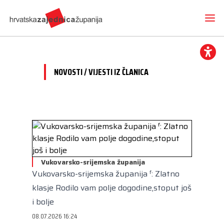
NOVOSTI / VIJESTI IZ ČLANICA
Novosti
O nama
Hrvatska zajednica županija
Radne skupine
Dokumenti
Mediji
Vijesti iz članica
Vukovarsko-srijemska županija
Projekti
Imenovanja
Vukovarsko-srijemska županija ᶠ: Zlatno
Međunarodna suradnja
Otvoreni proračun
Predsjednik
Kontakt
klasje Rodilo vam polje dogodine,stoput još
CEMR
Volim svoju županiju
Potpredsjednik
i bolje
Europski projekti
Kuharica
08.07.2026 16:24
Članice