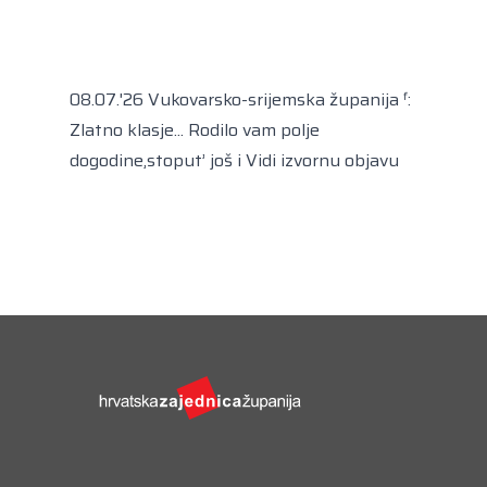
Kongres lokalnih i regionalnih vlasti Vijeća
Europe
Europski odbor regija
08.07.'26 Vukovarsko-srijemska županija ᶠ:
Zlatno klasje... Rodilo vam polje
dogodine,stoput’ još i
Vidi izvornu objavu