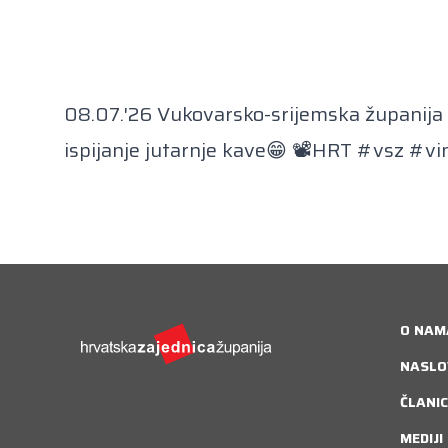
08.07.'26 Vukovarsko-srijemska županija ᶠ:
ispijanje jutarnje kave😁 📽HRT #vsz #vi
O NAM
NASLO
ČLANIC
MEDIJI