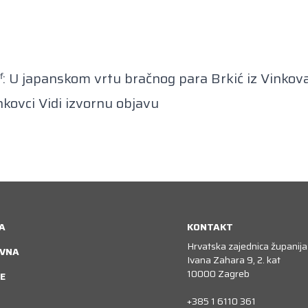
 U japanskom vrtu bračnog para Brkić iz Vinkovaca
nkovci
Vidi izvornu objavu
A
KONTAKT
Hrvatska zajednica županija
VNA
Ivana Zahara 9, 2. kat
10000 Zagreb
E
+385 1 6110 361