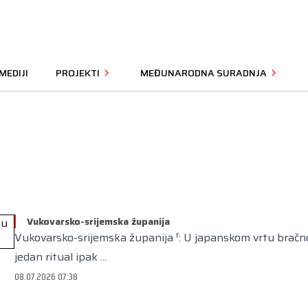
MEDIJI
PROJEKTI
MEĐUNARODNA SURADNJA
Vukovarsko-srijemska županija
Vukovarsko-srijemska županija ᶠ: U japanskom vrtu bračno
jedan ritual ipak ...
08.07.2026 07:38