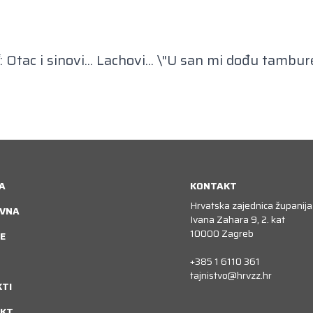
 Otac i sinovi... Lachovi... \"U san mi dođu tambur
A
KONTAKT
Hrvatska zajednica županija
VNA
Ivana Zahara 9, 2. kat
10000 Zagreb
E
+385 1 6110 361
tajnistvo@hrvzz.hr
KTI
KT