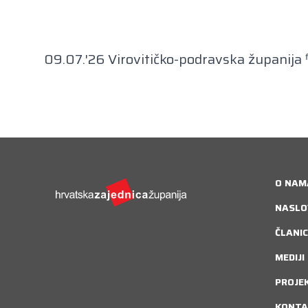
09.07.'26 Virovitičko-podravska županija ᶠ:
O NAM
NASLO
ČLANIC
MEDIJI
PROJE
KONTA