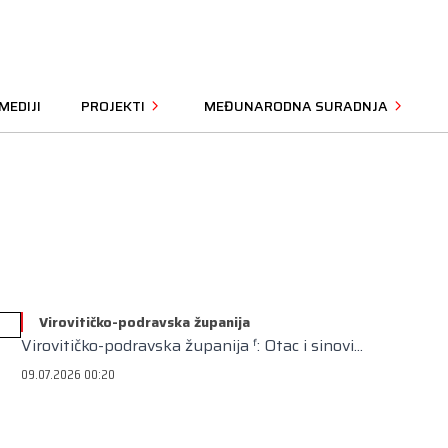
MEDIJI
PROJEKTI
MEĐUNARODNA SURADNJA
Virovitičko-podravska županija
Virovitičko-podravska županija ᶠ: Otac i sinovi...
09.07.2026 00:20