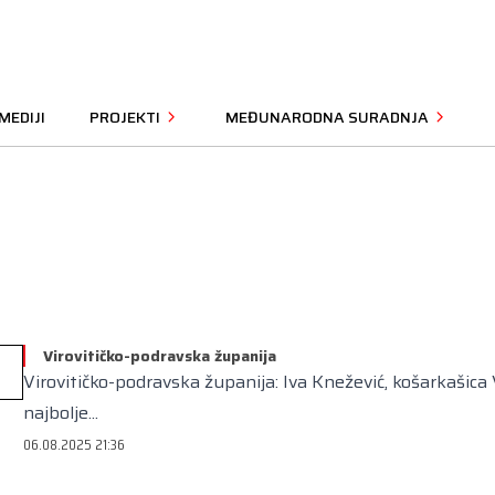
MEDIJI
PROJEKTI
MEĐUNARODNA SURADNJA
Virovitičko-podravska županija
Virovitičko-podravska županija: Iva Knežević, košarkašica Vi
najbolje...
06.08.2025 21:36