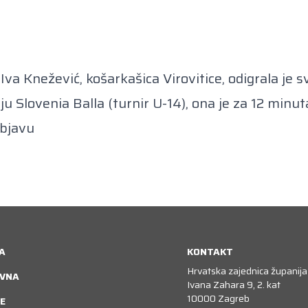
Iva Knežević, košarkašica Virovitice, odigrala je 
 Slovenia Balla (turnir U-14), ona je za 12 minuta 
objavu
A
KONTAKT
Hrvatska zajednica županija
VNA
Ivana Zahara 9, 2. kat
10000 Zagreb
E