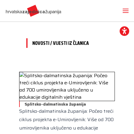
NOVOSTI / VIJESTI IZ ČLANICA
Novosti
O nama
Hrvatska zajednica županija
Radne skupine
Dokumenti
Mediji
Vijesti iz članica
Projekti
Imenovanja
Splitsko-dalmatinska županija
Međunarodna suradnja
Otvoreni proračun
Predsjednik
Splitsko-dalmatinska županija: Počeo treći
Kontakt
CEMR
Volim svoju županiju
ciklus projekta e-Umirovljenik: Više od 700
Potpredsjednik
Europski projekti
umirovljenika uključeno u edukacije
Kuharica
Članice