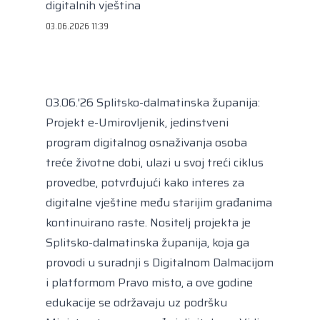
Kongres lokalnih i regionalnih vlasti Vijeća
digitalnih vještina
Europe
03.06.2026 11:39
Europski odbor regija
03.06.'26 Splitsko-dalmatinska županija:
Projekt e-Umirovljenik, jedinstveni
program digitalnog osnaživanja osoba
treće životne dobi, ulazi u svoj treći ciklus
provedbe, potvrđujući kako interes za
digitalne vještine među starijim građanima
kontinuirano raste. Nositelj projekta je
Splitsko-dalmatinska županija, koja ga
provodi u suradnji s Digitalnom Dalmacijom
i platformom Pravo misto, a ove godine
edukacije se održavaju uz podršku