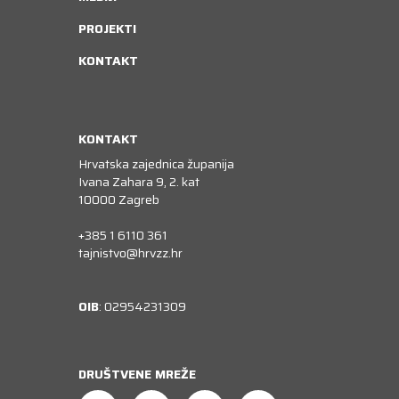
PROJEKTI
KONTAKT
KONTAKT
Hrvatska zajednica županija
Ivana Zahara 9, 2. kat
10000 Zagreb
+385 1 6110 361
tajnistvo@hrvzz.hr
OIB
: 02954231309
DRUŠTVENE MREŽE