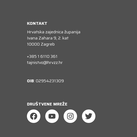
KONTAKT
Hrvatska zajednica županija
Ivana Zahara 9, 2. kat
10000 Zagreb
+385 1 6110 361
tajnistvo@hrvzz.hr
OIB
: 02954231309
DRUŠTVENE MREŽE