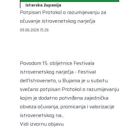
Kongres lokalnih i regionalnih vlasti Vijeća
Istarska županija
Europe
Potpisan Protokol o razumijevanju za
Europski odbor regija
očuvanje istrovenetskog narječja
09.06.2026 15:26
Povodom 15. obljetnice Festivala
istrovenetskog narječja - Festival
dell’Istroveneto, u Bujama je u subotu
svečano potpisan Protokol o razumijevanju
kojim je dodatno potvrđena zajednička
obveza očuvanja, promicanja i valorizacije
istrovenetskog na...
Vidi izvornu objavu