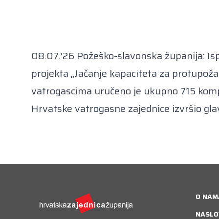
08.07.'26 Požeško-slavonska županija: Is
projekta „Jačanje kapaciteta za protupož
vatrogascima uručeno je ukupno 715 kompl
Hrvatske vatrogasne zajednice izvršio gla
O NAM
NASLO