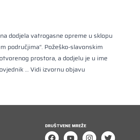
ana dodjela vatrogasne opreme u sklopu
tim područjima“. Požeško-slavonskim
vorenog prostora, a dodjelu je u ime
vjednik ...
Vidi izvornu objavu
DRUŠTVENE MREŽE