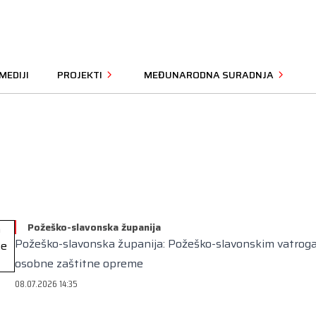
MEDIJI
PROJEKTI
MEĐUNARODNA SURADNJA
Požeško-slavonska županija
Požeško-slavonska županija: Požeško-slavonskim vatrog
osobne zaštitne opreme
08.07.2026 14:35