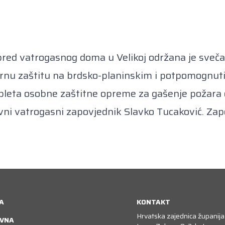
pred vatrogasnog doma u Velikoj održana je sveč
arnu zaštitu na brdsko-planinskim i potpomognu
eta osobne zaštitne opreme za gašenje požara ot
vni vatrogasni zapovjednik Slavko Tucaković. Zapo
A
KONTAKT
Hrvatska zajednica županija
VNA