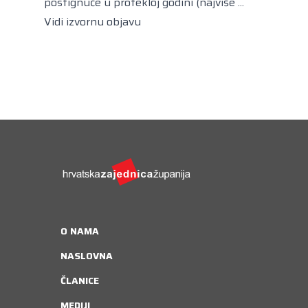
postignuće u protekloj godini (najviše ...
Vidi izvornu objavu
O NAMA
NASLOVNA
ČLANICE
MEDIJI