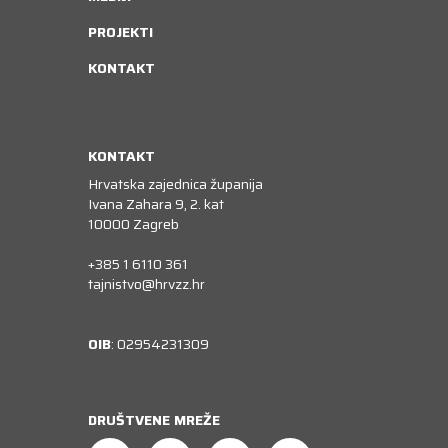
PROJEKTI
KONTAKT
KONTAKT
Hrvatska zajednica županija
Ivana Zahara 9, 2. kat
10000 Zagreb
+385 1 6110 361
tajnistvo@hrvzz.hr
OIB
: 02954231309
DRUŠTVENE MREŽE