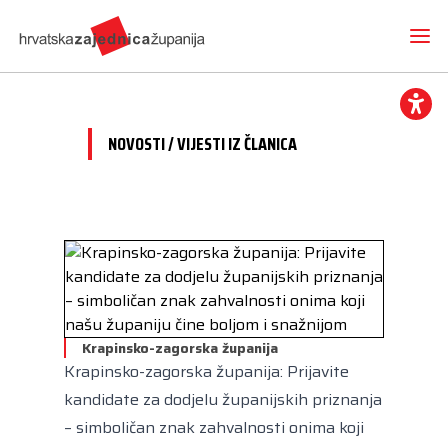
NOVOSTI / VIJESTI IZ ČLANICA
Novosti
O nama
Hrvatska zajednica županija
Radne skupine
Dokumenti
Mediji
Vijesti iz članica
Projekti
Imenovanja
Krapinsko-zagorska županija
Međunarodna suradnja
Otvoreni proračun
Predsjednik
Krapinsko-zagorska županija: Prijavite
Kontakt
CEMR
Volim svoju županiju
kandidate za dodjelu županijskih priznanja
Potpredsjednik
Europski projekti
– simboličan znak zahvalnosti onima koji
Kuharica
Članice