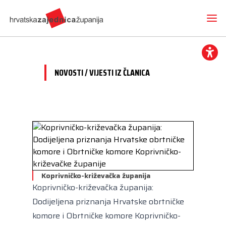
NOVOSTI / VIJESTI IZ ČLANICA
Novosti
O nama
Hrvatska zajednica županija
Radne skupine
Dokumenti
Mediji
Vijesti iz članica
Projekti
Imenovanja
Koprivničko-križevačka županija
Međunarodna suradnja
Otvoreni proračun
Predsjednik
Koprivničko-križevačka županija:
Kontakt
CEMR
Volim svoju županiju
Dodijeljena priznanja Hrvatske obrtničke
Potpredsjednik
Europski projekti
komore i Obrtničke komore Koprivničko-
Kuharica
Članice