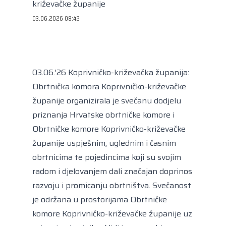
Kongres lokalnih i regionalnih vlasti Vijeća
križevačke županije
Europe
03.06.2026 08:42
Europski odbor regija
03.06.'26 Koprivničko-križevačka županija:
Obrtnička komora Koprivničko-križevačke
županije organizirala je svečanu dodjelu
priznanja Hrvatske obrtničke komore i
Obrtničke komore Koprivničko-križevačke
županije uspješnim, uglednim i časnim
obrtnicima te pojedincima koji su svojim
radom i djelovanjem dali značajan doprinos
razvoju i promicanju obrtništva. Svečanost
je održana u prostorijama Obrtničke
komore Koprivničko-križevačke županije uz