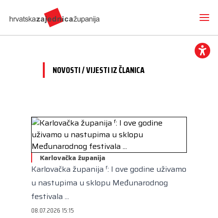
NOVOSTI / VIJESTI IZ ČLANICA
Novosti
O nama
Hrvatska zajednica županija
Radne skupine
Dokumenti
Mediji
Vijesti iz članica
Karlovačka županija
Projekti
Imenovanja
Karlovačka županija ᶠ: I ove godine uživamo
Međunarodna suradnja
Otvoreni proračun
Predsjednik
Kontakt
u nastupima u sklopu Međunarodnog
CEMR
Volim svoju županiju
Potpredsjednik
festivala ...
Europski projekti
Kuharica
08.07.2026 15:15
Članice