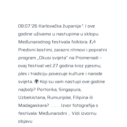
Kongres lokalnih i regionalnih vlasti Vijeća
Europe
Europski odbor regija
08.07.'26 Karlovačka županija ᶠ: I ove
godine uživamo u nastupima u sklopu
Međunarodnog festivala folklora. 💃🎶
Predivni kostimi, zarazni ritmovi i popratni
program „Okusi svijeta“ na Promenadi –
ovaj festival već 27 godina kroz pjesmu,
ples i tradiciju povezuje kulture i narode
svijeta. 🌍 Koji su vam nastupi ove godine
najbolji? Portorika, Singapura,
Uzbekistana, Rumunjske, Filipina ili
Madagaskara? . . .. . . Izvor fotografija s
festivala: Međunarodni ...
Vidi izvornu
objavu