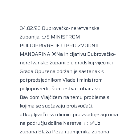
Kongres lokalnih i regionalnih vlasti Vijeća
Europe
Europski odbor regija
04.02.'26 Dubrovačko-neretvanska
županija: 🍊S MINISTROM
POLJOPRIVREDE O PROIZVODNJI
MANDARINA 🤓Na inicijativu Dubrovačko-
neretvanske županije u gradskoj vijećnici
Grada Opuzena održan je sastanak s
potpredsjednikom Vlade i ministrom
poljoprivrede, šumarstva i ribarstva
Davidom Vlajčićem na temu problema s
kojima se suočavaju proizvođači,
otkupljivači i svi dionici proizvodnje agruma
na području doline Neretve. 🍊 ✅Uz
župana Blaža Peza i zamjenika župana