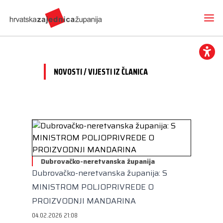
NOVOSTI / VIJESTI IZ ČLANICA
Novosti
O nama
Hrvatska zajednica županija
Radne skupine
Dokumenti
Mediji
Vijesti iz članica
Dubrovačko-neretvanska županija
Projekti
Imenovanja
Dubrovačko-neretvanska županija: S
Međunarodna suradnja
Otvoreni proračun
Predsjednik
Kontakt
MINISTROM POLJOPRIVREDE O
CEMR
Volim svoju županiju
Potpredsjednik
PROIZVODNJI MANDARINA
Europski projekti
Kuharica
04.02.2026 21:08
Članice