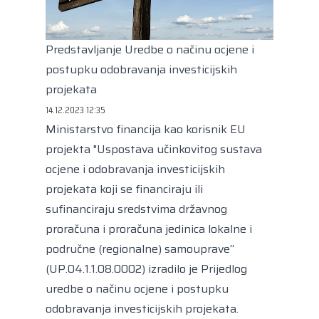
Kongres lokalnih i regionalnih vlasti Vijeća
Europe
Europski odbor regija
Predstavljanje Uredbe o načinu ocjene i
postupku odobravanja investicijskih
projekata
14.12.2023 12:35
Ministarstvo financija kao korisnik EU
projekta "Uspostava učinkovitog sustava
ocjene i odobravanja investicijskih
projekata koji se financiraju ili
sufinanciraju sredstvima državnog
proračuna i proračuna jedinica lokalne i
područne (regionalne) samouprave“
(UP.04.1.1.08.0002) izradilo je Prijedlog
uredbe o načinu ocjene i postupku
odobravanja investicijskih projekata.