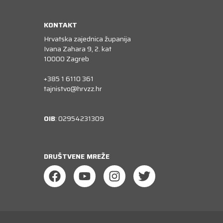
KONTAKT
Hrvatska zajednica županija
Ivana Zahara 9, 2. kat
10000 Zagreb
+385 1 6110 361
tajnistvo@hrvzz.hr
OIB
: 02954231309
DRUŠTVENE MREŽE