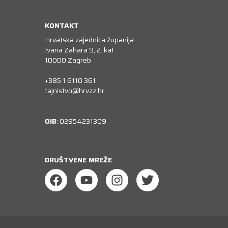
KONTAKT
Hrvatska zajednica županija
Ivana Zahara 9, 2. kat
10000 Zagreb
+385 1 6110 361
tajnistvo@hrvzz.hr
OIB
: 02954231309
DRUŠTVENE MREŽE