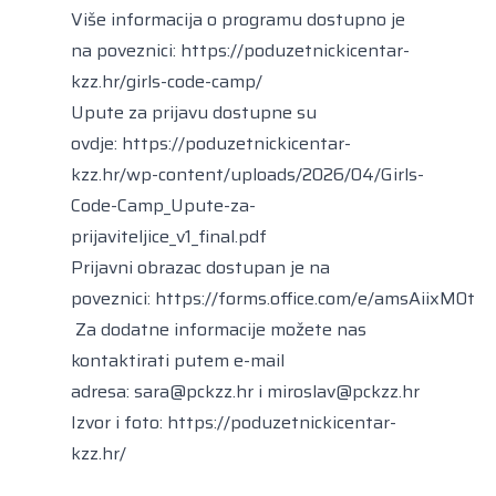
Više informacija o programu dostupno je
na poveznici:
https://poduzetnickicentar-
kzz.hr/girls-code-camp/
Upute za prijavu dostupne su
ovdje:
https://poduzetnickicentar-
kzz.hr/wp-content/uploads/2026/04/Girls-
Code-Camp_Upute-za-
prijaviteljice_v1_final.pdf
Prijavni obrazac dostupan je na
poveznici:
https://forms.office.com/e/amsAiixM0t
Za dodatne informacije možete nas
kontaktirati putem e-mail
adresa:
sara@pckzz.hr
i
miroslav@pckzz.hr
Izvor i foto:
https://poduzetnickicentar-
kzz.hr/