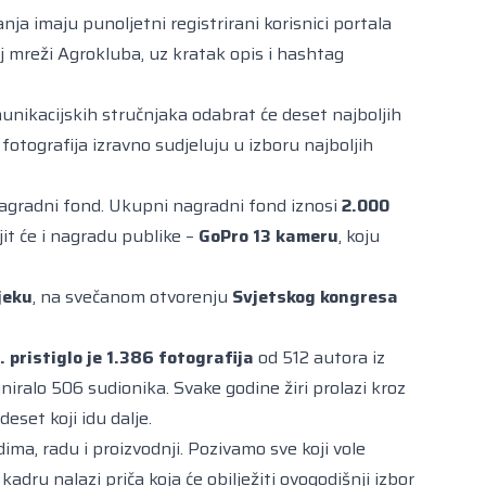
anja imaju punoljetni registrirani korisnici portala
 mreži Agrokluba, uz kratak opis i hashtag
munikacijskih stručnjaka odabrat će deset najboljih
fotografija izravno sudjeluju u izboru najboljih
n nagradni fond. Ukupni nagradni fond iznosi
2.000
jit će i nagradu publike –
GoPro 13 kameru
, koju
jeku
, na svečanom otvorenju
Svjetskog kongresa
 pristiglo je 1.386 fotografija
od 512 autora iz
niralo 506 sudionika. Svake godine žiri prolazi kroz
deset koji idu dalje.
ima, radu i proizvodnji. Pozivamo sve koji vole
dru nalazi priča koja će obilježiti ovogodišnji izbor