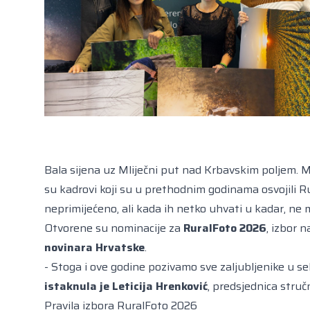
Bala sijena uz Mliječni put nad Krbavskim poljem. M
su kadrovi koji su u prethodnim godinama osvojili Ru
neprimijećeno, ali kada ih netko uhvati u kadar, ne m
Otvorene su nominacije za
RuralFoto 2026
, izbor 
novinara Hrvatske
.
- Stoga i ove godine pozivamo sve zaljubljenike u sel
istaknula je Leticija Hrenković
, predsjednica struč
Pravila izbora RuralFoto 2026