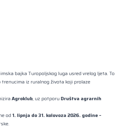
imska bajka Turopoljskog luga usred vrelog ljeta. To
 trenucima iz ruralnog života koji prolaze
nizira
Agroklub
, uz potporu
Društva agrarnih
ene od
1. lipnja do 31. kolovoza 2026. godine –
tske.