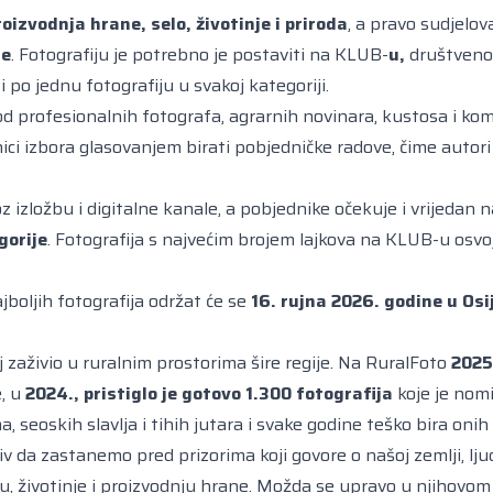
roizvodnja hrane, selo, životinje i priroda
, a pravo sudjelov
ne
. Fotografiju je potrebno je postaviti na
KLUB-
u,
društvenoj
po jednu fotografiju u svakoj kategoriji.
od profesionalnih fotografa, agrarnih novinara, kustosa i ko
ici izbora glasovanjem birati pobjedničke radove, čime autori 
roz izložbu i digitalne kanale, a pobjednike očekuje i vrijeda
gorije
. Fotografija s najvećim brojem lajkova na
KLUB
-u osvo
jboljih fotografija održat će se
16. rujna 2026. godine u Osi
j zaživio u ruralnim prostorima šire regije. Na RuralFoto
2025.
e, u
2024., pristiglo je gotovo 1.300 fotografija
koje je nomi
, seoskih slavlja i tihih jutara i svake godine teško bira onih 
iv da zastanemo pred prizorima koji govore o našoj zemlji, ljud
, životinje i proizvodnju hrane. Možda se upravo u njihovom ka