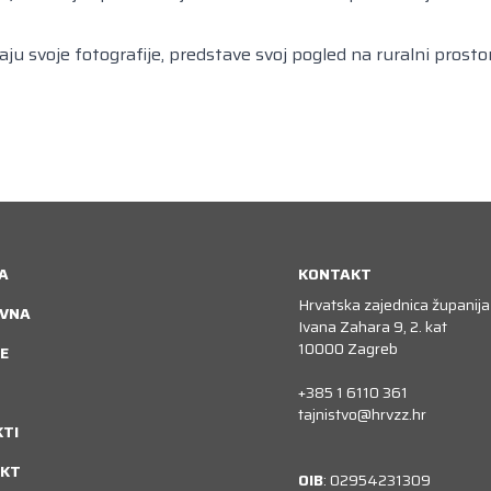
u svoje fotografije, predstave svoj pogled na ruralni prostor 
A
KONTAKT
Hrvatska zajednica županija
VNA
Ivana Zahara 9, 2. kat
10000 Zagreb
E
+385 1 6110 361
tajnistvo@hrvzz.hr
KTI
KT
OIB
: 02954231309