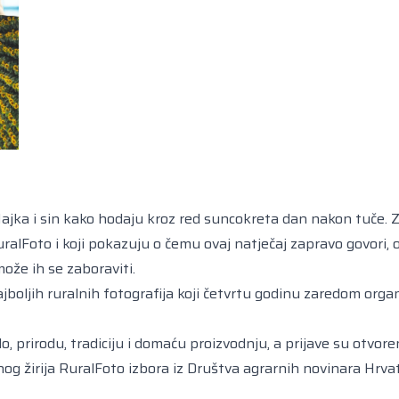
ajka i sin kako hodaju kroz red suncokreta dan nakon tuče. Z
ralFoto i koji pokazuju o čemu ovaj natječaj zapravo govori, o
ože ih se zaboraviti.
najboljih ruralnih fotografija koji četvrtu godinu zaredom orga
o, prirodu, tradiciju i domaću proizvodnju, a prijave su otvor
nog žirija RuralFoto izbora iz Društva agrarnih novinara Hrva