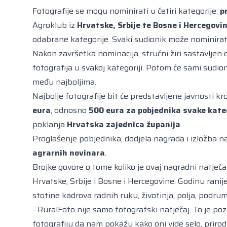
Fotografije se mogu nominirati u četiri kategorije:
p
Agroklub iz
Hrvatske, Srbije te Bosne i Hercegovi
odabrane kategorije. Svaki sudionik može nominirati 
Nakon završetka nominacija, stručni žiri sastavljen 
fotografija u svakoj kategoriji. Potom će sami sudion
među najboljima.
Najbolje fotografije bit će predstavljene javnosti k
eura
, odnosno
500 eura za pobjednika svake kate
poklanja
Hrvatska zajednica županija
.
Proglašenje pobjednika, dodjela nagrada i izložba na
agrarnih novinara
.
Brojke govore o tome koliko je ovaj nagradni natječa
Hrvatske, Srbije i Bosne i Hercegovine. Godinu ranij
stotine kadrova radnih ruku, životinja, polja, podruma
- RuralFoto nije samo fotografski natječaj. To je poz
fotografiju da nam pokažu kako oni vide selo, prirodu