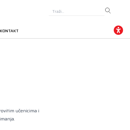
KONTAKT
e
rovitim učenicima i
nimanja.