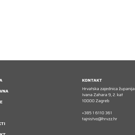
A
KONTAKT
Hrvatska zajednica županija
VNA
Ivana Zahara 9, 2. kat
10000 Zagreb
E
+385 1 6110 361
tajnistvo@hrvzz.hr
KTI
KT