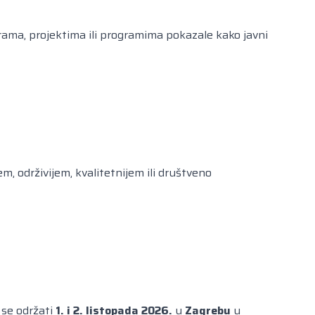
rama, projektima ili programima pokazale kako javni
em, održivijem, kvalitetnijem ili društveno
 se održati
1. i 2. listopada 2026.
u
Zagrebu
u