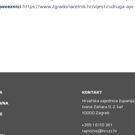
 poveznici
https://www.zgradonacelnik.hr/vijesti/udruga-aja-
A
KONTAKT
Hrvatska zajednica županija
VNA
Ivana Zahara 9, 2. kat
10000 Zagreb
E
+385 1 6110 361
tajnistvo@hrvzz.hr