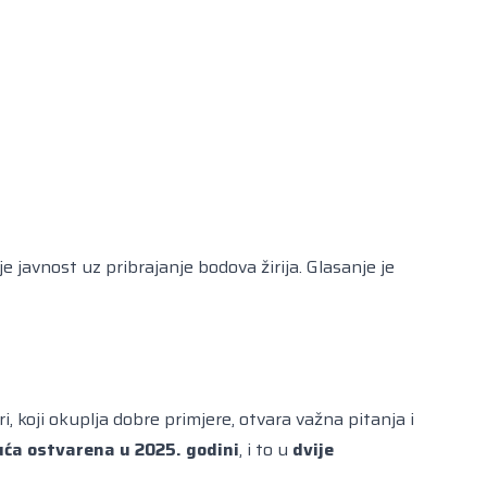
je javnost uz pribrajanje bodova žirija. Glasanje je
ri
, koji okuplja dobre primjere, otvara važna pitanja i
uća ostvarena u 2025. godini
, i to u
dvije