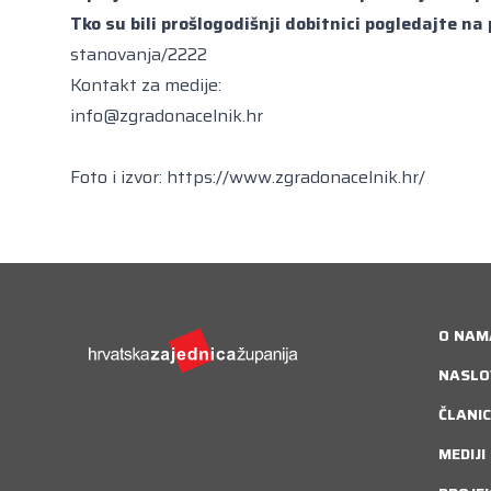
Tko su bili prošlogodišnji dobitnici pogledajte na
stanovanja/2222
Kontakt za medije:
info@zgradonacelnik.hr
Foto i izvor:
https://www.zgradonacelnik.hr/
O NAM
NASLO
ČLANIC
MEDIJI