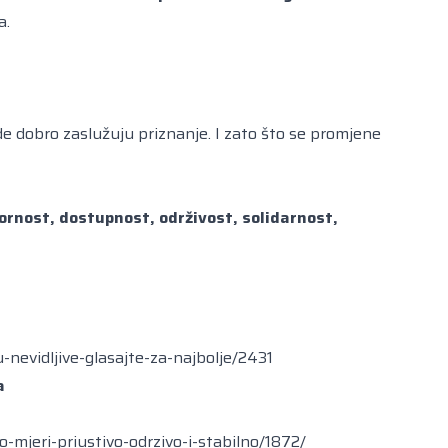
a.
ade dobro zaslužuju priznanje. I zato što se promjene
vornost, dostupnost, održivost, solidarnost,
-nevidljive-glasajte-za-najbolje/2431
a
-mjeri-priustivo-odrzivo-i-stabilno/1872/