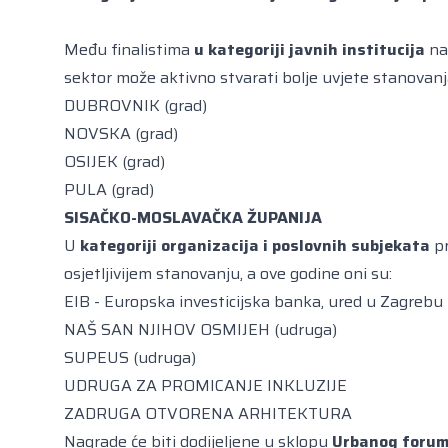
Među finalistima
u kategoriji javnih institucija
nal
sektor može aktivno stvarati bolje uvjete stanovanja
DUBROVNIK (grad)
NOVSKA (grad)
OSIJEK (grad)
PULA (grad)
SISAČKO-MOSLAVAČKA ŽUPANIJA
U
kategoriji organizacija i poslovnih subjekata
pr
osjetljivijem stanovanju, a ove godine oni su:
EIB - Europska investicijska banka, ured u Zagrebu
NAŠ SAN NJIHOV OSMIJEH (udruga)
SUPEUS (udruga)
UDRUGA ZA PROMICANJE INKLUZIJE
ZADRUGA OTVORENA ARHITEKTURA
Nagrade će biti dodijeljene u sklopu
Urbanog forum