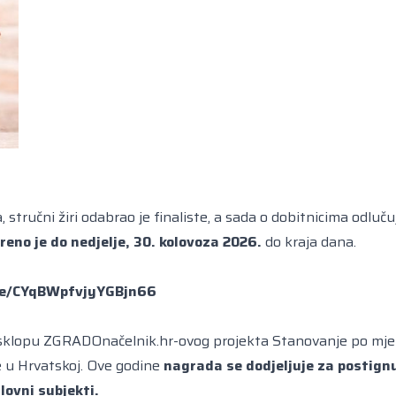
, stručni žiri odabrao je finaliste, a sada o dobitnicima odluču
reno je do nedjelje, 30. kolovoza 2026.
do kraja dana.
gle/CYqBWpfvjyYGBjn66
sklopu ZGRADOnačelnik.hr-ovog projekta
Stanovanje po mje
e u Hrvatskoj. Ove godine
nagrada se dodjeljuje za postign
lovni subjekti.