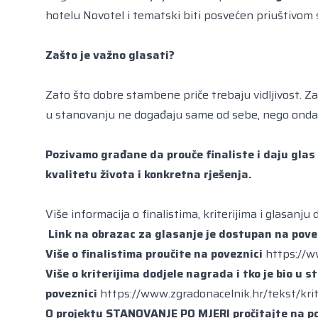
hotelu Novotel
i tematski biti posvećen priuštivom 
Zašto je važno glasati?
Zato što dobre stambene priče trebaju vidljivost. Za
u stanovanju ne događaju same od sebe, nego onda ka
Pozivamo građane da prouče finaliste i daju glas 
kvalitetu života i konkretna rješenja.
Više informacija o finalistima, kriterijima i glasanj
Link na obrazac za glasanje je dostupan na pove
Više o finalistima proučite na
poveznici
https://w
Više o kriterijima dodjele nagrada i tko je bio u st
poveznici
https://www.zgradonacelnik.hr/tekst/krit
O projektu STANOVANJE PO MJERI pročitajte na p