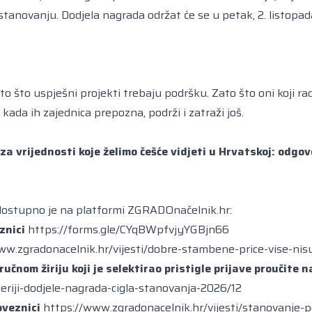
stanovanju. Dodjela nagrada održat će se u petak, 2. listopad
to što uspješni projekti trebaju podršku. Zato što oni koji r
da ih zajednica prepozna, podrži i zatraži još.
za vrijednosti koje želimo češće vidjeti u Hrvatskoj: odgo
u dostupno je na platformi
ZGRADOnačelnik.hr
:
znici
https://forms.gle/CYqBWpfvjyYGBjn66
ww.zgradonacelnik.hr/vijesti/dobre-stambene-price-vise-nisu
ručnom žiriju koji je selektirao pristigle prijave proučite n
eriji-dodjele-nagrada-cigla-stanovanja-2026/12
oveznici
https://www.zgradonacelnik.hr/vijesti/stanovanje-po