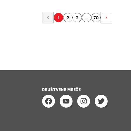
1
2
3
...
70
DRUŠTVENE MREŽE