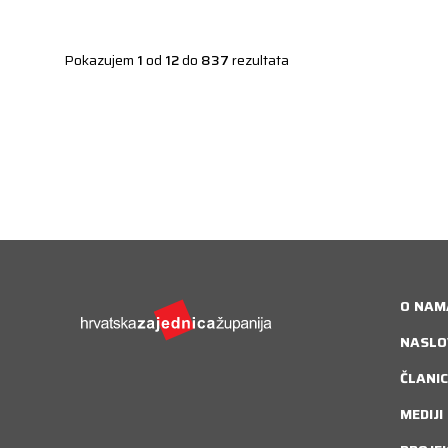
Pokazujem
1
od
12
do
837
rezultata
O NAM
NASLO
ČLANIC
MEDIJI