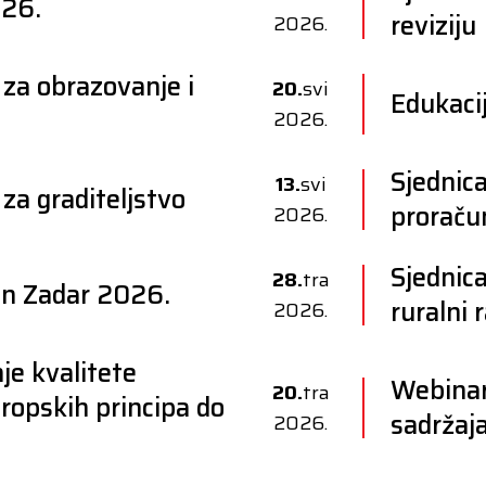
026.
reviziju
2026.
za obrazovanje i
20.
svi
Edukacij
2026.
Sjednica
13.
svi
za graditeljstvo
proraču
2026.
Sjednica
28.
tra
un Zadar 2026.
ruralni 
2026.
e kvalitete
Webinar
20.
tra
uropskih principa do
sadržaja
2026.