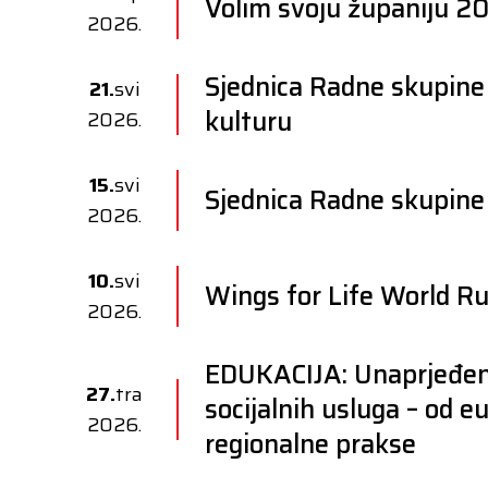
Volim svoju županiju 2
2026.
Sjednica Radne skupine 
21.
svi
kulturu
2026.
15.
svi
Sjednica Radne skupine 
2026.
10.
svi
Wings for Life World R
2026.
EDUKACIJA: Unaprjeđenj
27.
tra
socijalnih usluga – od e
2026.
regionalne prakse