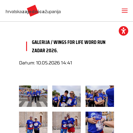
GALERIJA / WINGS FOR LIFE WORD RUN
ZADAR 2026.
Datum: 10.05.2026 14:41
Novosti
O nama
Hrvatska zajednica županija
Radne skupine
Dokumenti
Mediji
Vijesti iz članica
Projekti
Imenovanja
Međunarodna suradnja
Otvoreni proračun
Predsjednik
Kontakt
CEMR
Volim svoju županiju
Potpredsjednik
Europski projekti
Kuharica
Članice