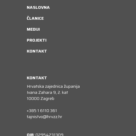
NASLOVNA
ČLANICE
MEDIJI
PROJEKTI
KONTAKT
KONTAKT
Hrvatska zajednica županija
Ivana Zahara 9, 2. kat
10000 Zagreb
+385 1 6110 361
tajnistvo@hrvzz.hr
OIB
: 02954231309