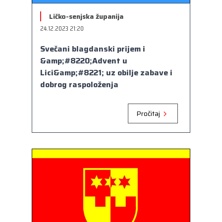
Kongres lokalnih i regionalnih vlasti Vijeća
Europe
Ličko-senjska županija
24.12.2023 21:20
Europski odbor regija
Svečani blagdanski prijem i
&amp;#8220;Advent u
Lici&amp;#8221; uz obilje zabave i
dobrog raspoloženja
Pročitaj