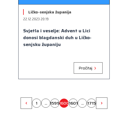
Ličko-senjska županija
22.12.2023 20:19
Svjetla i veselje: Advent u Lici
donosi blagdanski duh u Ličko-
senjsku županiju
Pročitaj
1
...
1599
1600
1601
...
1715