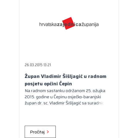
gradova te Drago Prahin, gradonačelnik
Svete Nedelje.
26.03.2015 13:21
Župan Vladimir Šišljagić u radnom
posjetu općini Čepin
Na radnom sastanku održanom 25. ožujka
2015. godine u Čepinu osječko-baranjski
župan dr. sc. Vladimir Šišljagić sa suradnicima
dogovorio je nastavak realizacije zajedničkih
infrastrukturnih i društvenih projekata s
tamošnjim čelništvom odnosno načelnikom
Draženom Tonkovcem.
Pročitaj