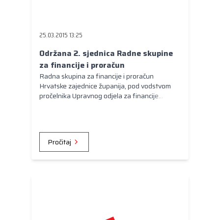
25.03.2015 13:25
Održana 2. sjednica Radne skupine
za financije i proračun
Radna skupina za financije i proračun
Hrvatske zajednice županija, pod vodstvom
pročelnika Upravnog odjela za financije
Zagrebačke županije Ivice Bošnjaka, održala
je u utorak 24. ožujka 2015. u prostoru
Hrvatske zajednice županija svoju drugu
sjednicu.
Pročitaj