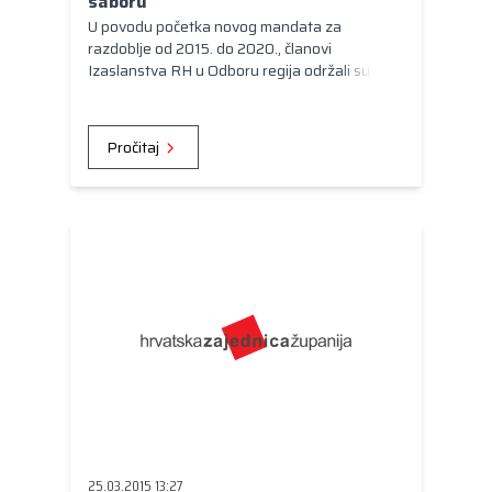
saboru
U povodu početka novog mandata za
razdoblje od 2015. do 2020., članovi
Izaslanstva RH u Odboru regija održali su u
srijedu 25. ožujka 2015. godine prvi radni
sastanak sa zastupnicima Hrvatskog sabora.
Pročitaj
25.03.2015 13:27