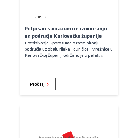
Kongres lokalnih i regionalnih vlasti Vijeća
Europe
30.03.2015 13:11
Europski odbor regija
Potpisan sporazum o razminiranju
na području Karlovačke županije
Potpisivanje Sporazuma o razminiranju
područja uz obalu rijeka Tounjčice i Mrežnice u
Karlovačkoj županiji održano je u petak, 27.
ožujka, u prostoru Ureda župana Karlovačke
županije. Sporazum su u ime Karlovačke
županije potpisali župan Ivan Vučić, a u ime
Hrvatskog centra za razminiranje ravnatelj
Pročitaj
Dražen Jakopec.