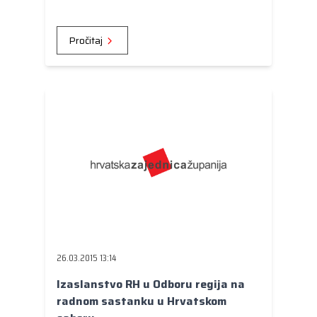
provedena u srijedu, 25. ožujka u blizini
naselja Križnica (kod mosta), općina Pitomača.
Pročitaj
26.03.2015 13:14
Izaslanstvo RH u Odboru regija na
radnom sastanku u Hrvatskom