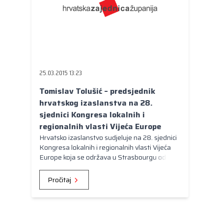
25.03.2015 13:23
Tomislav Tolušić – predsjednik
hrvatskog izaslanstva na 28.
sjednici Kongresa lokalnih i
regionalnih vlasti Vijeća Europe
Hrvatsko izaslanstvo sudjeluje na 28. sjednici
Kongresa lokalnih i regionalnih vlasti Vijeća
Europe koja se održava u Strasbourgu od 24.
do 26. ožujka 2015. godine. Hrvatsko
izaslanstvo je imenovala Vlada RH, a čine ga
Pročitaj
Marina Medarić, zamjenica župana Primorsko-
goranske županije, Ivan Hanžek,
gradonačelnik Zaboka te predsjednik
izaslanstva Tomislav Tolušić, župan