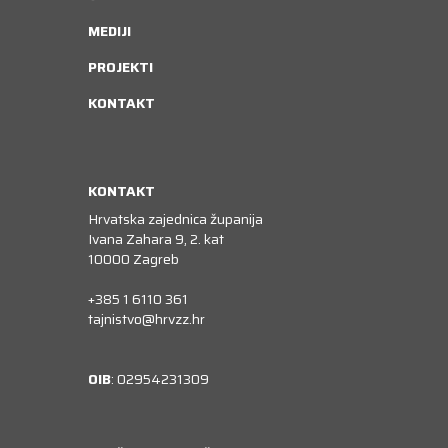
MEDIJI
PROJEKTI
KONTAKT
KONTAKT
Hrvatska zajednica županija
Ivana Zahara 9, 2. kat
10000 Zagreb
+385 1 6110 361
tajnistvo@hrvzz.hr
OIB
: 02954231309