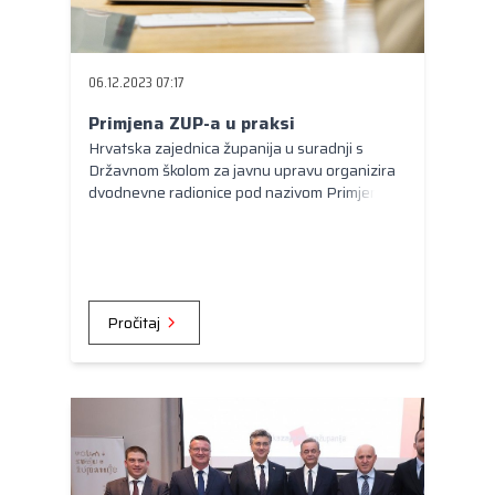
06.12.2023 07:17
Primjena ZUP-a u praksi
Hrvatska zajednica županija u suradnji s
Državnom školom za javnu upravu organizira
dvodnevne radionice pod nazivom Primjena
ZUP-a u praksi u Varaždinskoj i Splitsko-
dalmatinskoj županiji.
Pročitaj