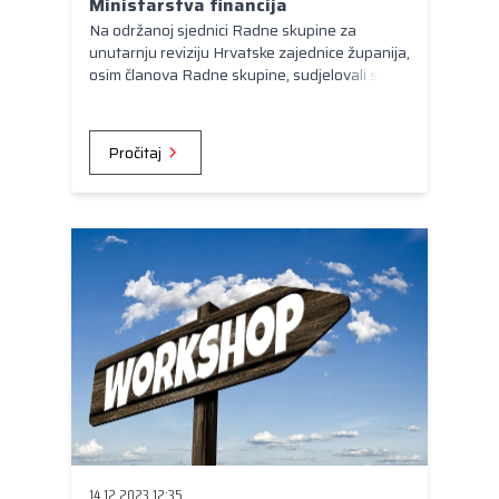
Ministarstva financija
Na održanoj sjednici Radne skupine za
unutarnju reviziju Hrvatske zajednice županija,
osim članova Radne skupine, sudjelovali su
predstavnici Ministarstva financija na čelu s
Nikom Raičem, načelnikom Sektora za
harmonizaciju razvoja sustava unutarnjih
Pročitaj
kontrola. Sjednica je održana u Zagrebu 15.
prosinca 2023. godine.
14.12.2023 12:35