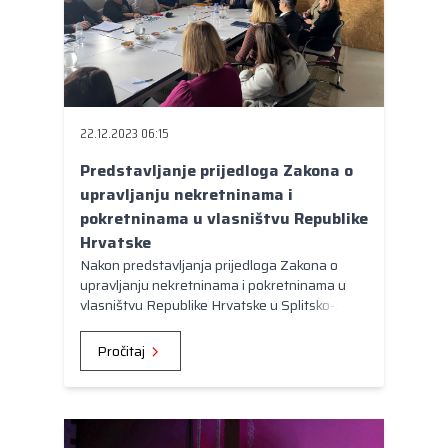
22.12.2023 06:15
Predstavljanje prijedloga Zakona o
upravljanju nekretninama i
pokretninama u vlasništvu Republike
Hrvatske
Nakon predstavljanja prijedloga Zakona o
upravljanju nekretninama i pokretninama u
vlasništvu Republike Hrvatske u Splitsko-
dalmatinskoj, Virovitičko-podravskoj,
Krapinsko-zagorskoj, te na sastanku Vlade
Pročitaj
Republike Hrvatske sa županima, prijedlog
predmetnog Zakona prezentiran je i članovima
Radne skupine za pravna pitanja te
županijskim službenicima koji će biti zaduženi
za provedbu samog Zakona.