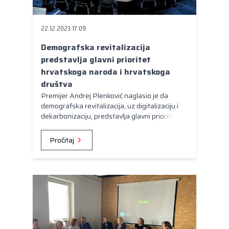
Kongres lokalnih i regionalnih vlasti Vijeća
Europe
22.12.2023 17:09
Europski odbor regija
Demografska revitalizacija
predstavlja glavni prioritet
hrvatskoga naroda i hrvatskoga
društva
Premijer Andrej Plenković naglasio je da
demografska revitalizacija, uz digitalizaciju i
dekarbonizaciju, predstavlja glavni prioritet
hrvatskoga naroda i hrvatskoga društva.
"Moramo zaustaviti negativne trendove i
Pročitaj
onda malo po malo ih nastojati kombinacijom
različitih politika i demografskih mjera,
imigracijskom politikom, stambenom politikom,
jačanjem standarda, a prije svega, uvjeren
sam u to, društvenim optimizmom, dovesti u
povoljniju situaciju, nego što je sada", istaknuo
je.