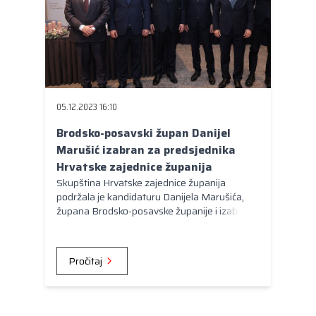
05.12.2023 16:10
Brodsko-posavski župan Danijel
Marušić izabran za predsjednika
Hrvatske zajednice županija
Skupština Hrvatske zajednice županija
podržala je kandidaturu Danijela Marušića,
župana Brodsko-posavske županije i izabrala
ga za predsjednika nacionalnog udruženja
županija. Nastavak suradnje s Vladom RH za
Hrvatsku jednakih mogućnosti je prioritet
Pročitaj
djelovanja Hrvatske zajednice županija i u
2024. godini.