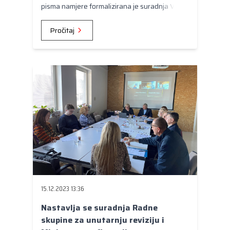
pisma namjere formalizirana je suradnja Vijeća
sa svim županijama kojim se ističe namjera
zajedničkog rada na poboljšanju kvalitete
Pročitaj
života Hrvata u Vojvodini.
15.12.2023 13:36
Nastavlja se suradnja Radne
skupine za unutarnju reviziju i