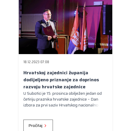
18.12.2023 07:08
Hrvatskoj zajednici županija
dodijeljeno priznanje za doprinos
razvoju hrvatske zajednice
U Subotici je 15. prosinca obilježen jedan od
četiriju praznika hrvatske zajednice – Dan
izbora za prvi saziv Hrvatskog nacionalnog
vijeća. Prije 21 godinu, 15. prosinca 2002.,
održana je elektorska skupština (izbori) za prvi
saziv Hrvatskog nacionalnog vijeća,
Pročitaj
samoupravnog tijela te manjinske zajednice