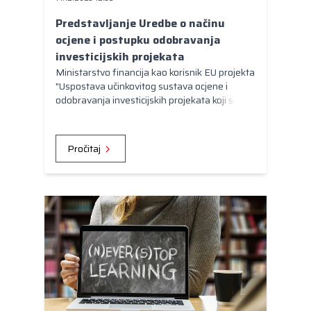
Predstavljanje Uredbe o načinu
ocjene i postupku odobravanja
investicijskih projekata
Ministarstvo financija kao korisnik EU projekta
"Uspostava učinkovitog sustava ocjene i
odobravanja investicijskih projekata koji se
financiraju ili sufinanciraju sredstvima
državnog proračuna i proračuna jedinica
lokalne i područne (regionalne) samouprave“
Pročitaj
(UP.04.1.1.08.0002) izradilo je Prijedlog
uredbe o načinu ocjene i postupku
odobravanja investicijskih projekata.