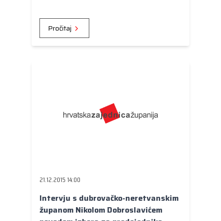
Županijske skupštine Damir Felak,
predstavljena je brošura Županijskog
programa za mlade.
Pročitaj
21.12.2015 14:00
Intervju s dubrovačko-neretvanskim
županom Nikolom Dobroslavićem