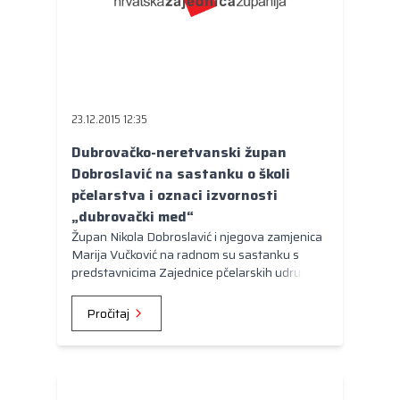
23.12.2015 12:35
Dubrovačko-neretvanski župan
Dobroslavić na sastanku o školi
pčelarstva i oznaci izvornosti
„dubrovački med“
Župan Nikola Dobroslavić i njegova zamjenica
Marija Vučković na radnom su sastanku s
predstavnicima Zajednice pčelarskih udruga
Dubrovačko-neretvanske županije razgovarali
o financiranju škole za pčelare.
Pročitaj