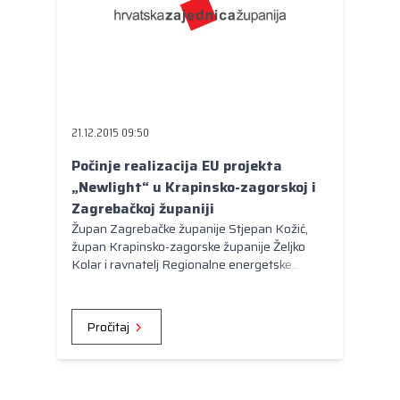
21.12.2015 09:50
Počinje realizacija EU projekta
„Newlight“ u Krapinsko-zagorskoj i
Zagrebačkoj županiji
Župan Zagrebačke županije Stjepan Kožić,
župan Krapinsko-zagorske županije Željko
Kolar i ravnatelj Regionalne energetske
agencije sjeverozapadne Hrvatske Julije
Domac potpisali su Ugovor o pripremi i
provedbi projekta Newlight.
Pročitaj