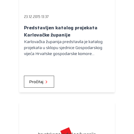
Kongres lokalnih i regionalnih vlasti Vijeća
Europe
23.12.2015 13:37
Europski odbor regija
Predstavljen katalog projekata
Karlovačke županije
Karlovačka županija predstavila je katalog
projekata u sklopu sjednice Gospodarskog
vijeća Hrvatske gospodarske komore
Županijske komore Karlovac.
Pročitaj