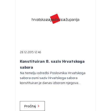
28.12.2015 12:46
Konstituiran 8. saziv Hrvatskoga
sabora
Na temelju odredbi Poslovnika Hrvatskoga
sabora osmi saziv Hrvatskoga sabora
konstituiran je danas izborom njegova
predsjednika. Na čelo Sabora izabran je
akademik Željko Reiner koji je u prethodnom
sazivu obnašao dužnost potpredsjednika
Sabora.
Pročitaj