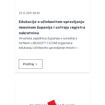
Kongres lokalnih i regionalnih vlasti Vijeća
Europe
29.12.2015 08:49
Europski odbor regija
Edukacija o učinkovitom upravljanju
imovinom županija i ustroju registra
nekretnina
Hrvatska zajednica županija u suradnji s
tvrtkom LIBUSOFT CICOM organizira
edukaciju Učinkovito upravljanje imovinom
županija i ustroj registra nekretnina.
Pročitaj