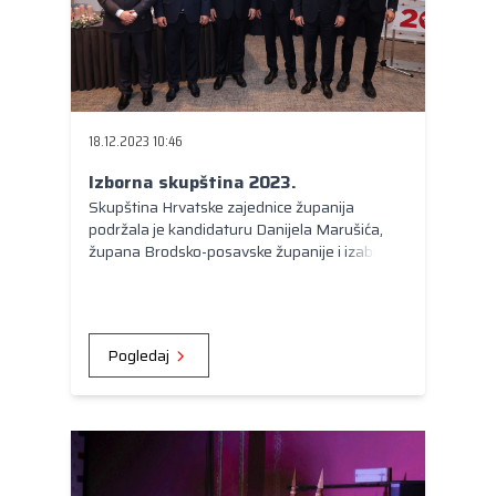
Kongres lokalnih i regionalnih vlasti Vijeća
Europe
Europski odbor regija
18.12.2023 10:46
Izborna skupština 2023.
Skupština Hrvatske zajednice županija
podržala je kandidaturu Danijela Marušića,
župana Brodsko-posavske županije i izabrala
ga za predsjednika nacionalnog udruženja
županija.
Pogledaj