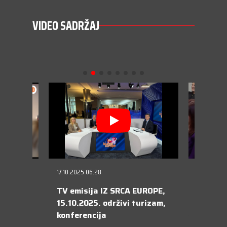
VIDEO SADRŽAJ
17.10.2025 06:28
28.03.2025
TV emisija IZ SRCA EUROPE,
Žuta to
m - od
15.10.2025. održivi turizam,
pitch
konferencija