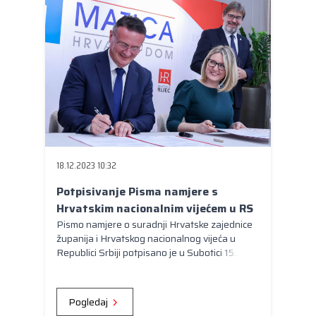
18.12.2023 10:32
Potpisivanje Pisma namjere s
Hrvatskim nacionalnim vijećem u RS
Pismo namjere o suradnji Hrvatske zajednice
županija i Hrvatskog nacionalnog vijeća u
Republici Srbiji potpisano je u Subotici 15.
prosinca, a potpisali su ga predsjednik
Zajednice, župan Brodsko-posavske županije
Danijel Marušić i predsjednica HNV-a Jasna
Pogledaj
Vojnić.