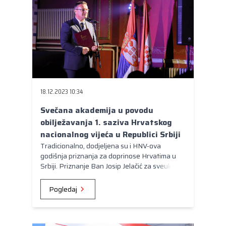
18.12.2023 10:34
Svečana akademija u povodu
obilježavanja 1. saziva Hrvatskog
nacionalnog vijeća u Republici Srbiji
Tradicionalno, dodjeljena su i HNV-ova
godišnja priznanja za doprinose Hrvatima u
Srbiji. Priznanje Ban Josip Jelačić za sveukupni
doprinos razvoju hrvatske zajednice dobila je
Hrvatska zajednica županija.
Pogledaj